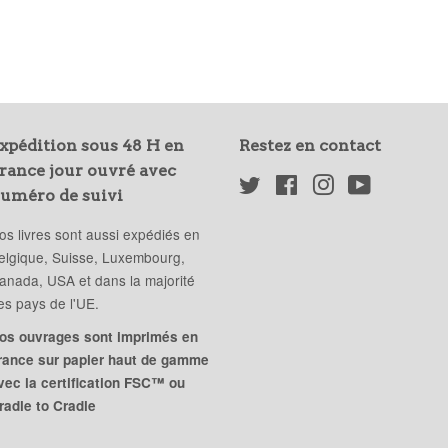
xpédition sous 48 H en
Restez en contact
rance jour ouvré avec
Twitter
Facebook
Instagram
YouTube
uméro de suivi
os livres sont aussi expédiés en
elgique, Suisse, Luxembourg,
anada, USA et dans la majorité
es pays de l'UE.
os ouvrages sont imprimés en
rance sur papier haut de gamme
vec la certification FSC™ ou
radle to Cradle