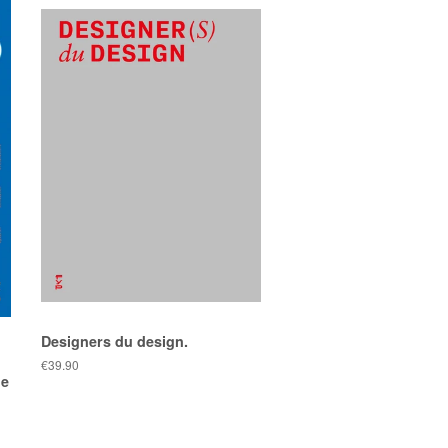
Designers du design.
Prix
€39.90
ne
public