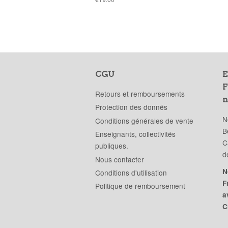
public
CGU
E
F
Retours et remboursements
n
Protection des donnés
N
Conditions générales de vente
B
Enseignants, collectivités
C
publiques.
d
Nous contacter
N
Conditions d'utilisation
F
Politique de remboursement
a
C