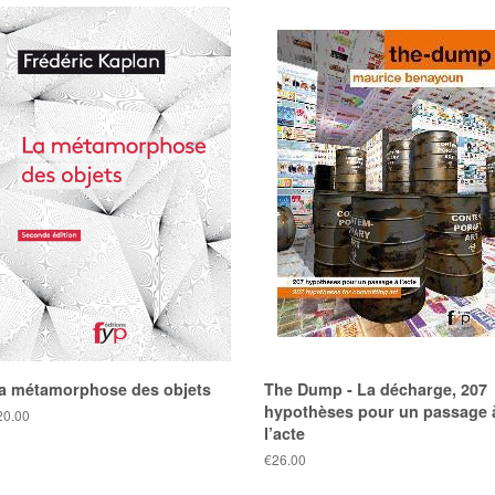
a métamorphose des objets
The Dump - La décharge, 207
hypothèses pour un passage 
ix
20.00
l’acte
blic
Prix
€26.00
public