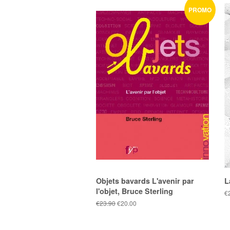
PROMO
Objets bavards L'avenir par
L
l'objet, Bruce Sterling
Pr
€
pu
Prix
€23.90
Prix
€20.00
public
réduit