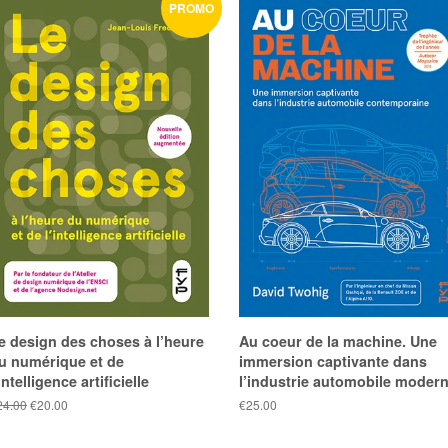
PROMO
e design des choses à l’heure
Au coeur de la machine. Une
u numérique et de
immersion captivante dans
’intelligence artificielle
l’industrie automobile moder
ix
24.00
Prix
€20.00
Prix
€25.00
blic
réduit
public