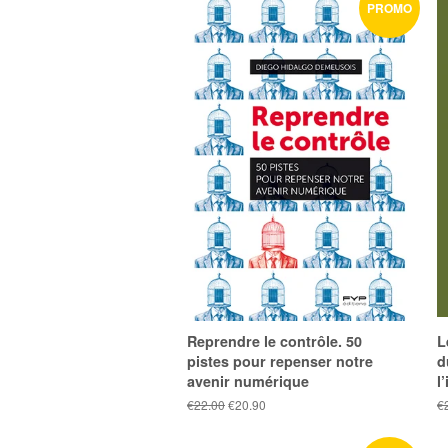
PROMO
Reprendre le contrôle. 50
L
pistes pour repenser notre
d
avenir numérique
l
Prix
€22.00
Prix
€20.90
Pr
€
public
réduit
pu