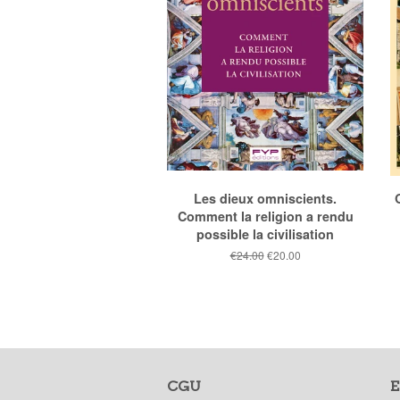
Les dieux omniscients.
Comment la religion a rendu
possible la civilisation
Prix
€24.00
Prix
€20.00
public
réduit
CGU
E