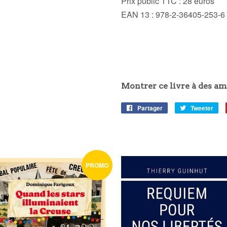
Prix public TTC :
28 euros
EAN 13 :
978-2-36405-253-6
Montrer ce livre à des am
Partager
Partager
Tweeter
Tw
sur
sur
Facebook
Twi
PROMO