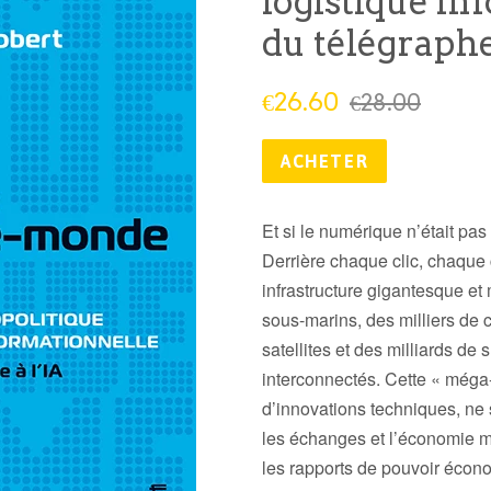
logistique in
du télégraphe
Prix
Prix
€26.60
€28.00
réduit
public
ACHETER
Et si le numérique n’était pas
Derrière chaque clic, chaque
infrastructure gigantesque e
sous-marins, des milliers de
satellites et des milliards de
interconnectés. Cette « méga-
d’innovations techniques, ne 
les échanges et l’économie mo
les rapports de pouvoir écono