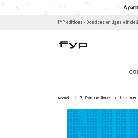
À parti
FYP éditions - Boutique en ligne officiel
CO
›
›
Accueil
7- Tous nos livres
Le numéri