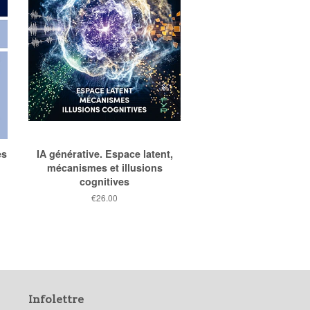
es
IA générative. Espace latent,
mécanismes et illusions
cognitives
Prix
€26.00
public
Infolettre