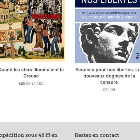
Quand les stars illuminaient la
Requiem pour nos libertés. L
Creuse
nouveaux dogmes de la
censure
Prix
€20.00
Prix
€17.00
public
réduit
Prix
€24.00
public
xpédition sous 48 H en
Restez en contact