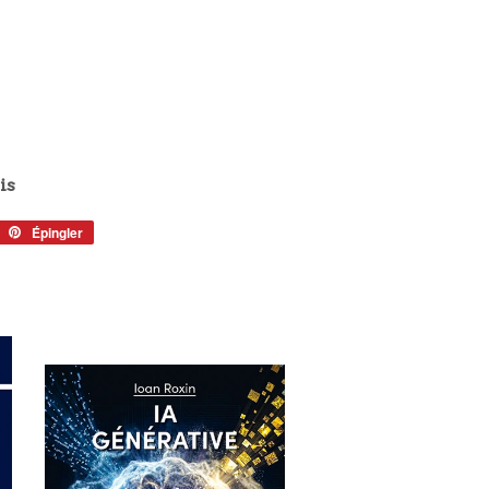
is
eeter
Épingler
Épingler
sur
tter
Pinterest