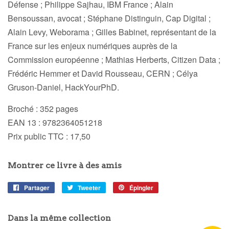
Défense ; Philippe Sajhau, IBM France ; Alain
Bensoussan, avocat ; Stéphane Distinguin, Cap Digital ;
Alain Levy, Weborama ; Gilles Babinet, représentant de la
France sur les enjeux numériques auprès de la
Commission européenne ; Mathias Herberts, Citizen Data ;
Frédéric Hemmer et David Rousseau, CERN ; Célya
Gruson-Daniel, HackYourPhD.
Broché : 352 pages
EAN 13 : 9782364051218
Prix public TTC : 17,50
Montrer ce livre à des amis
Partager
Partager
Tweeter
Tweeter
Épingler
Épingler
sur
sur
sur
Facebook
Twitter
Pinterest
Dans la même collection