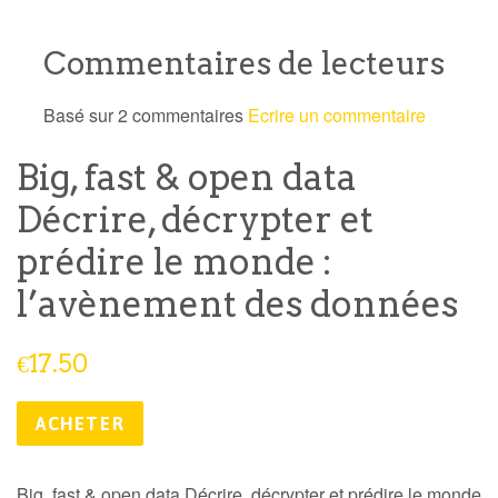
Commentaires de lecteurs
Basé sur 2 commentaires
Ecrire un commentaire
Big, fast & open data
Décrire, décrypter et
prédire le monde :
l’avènement des données
Prix
€17.50
public
ACHETER
Big, fast & open data Décrire, décrypter et prédire le monde