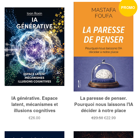
PROMO
IA générative. Espace
La paresse de penser.
latent, mécanismes et
Pourquoi nous laissons l'IA
illusions cognitives
décider à notre place
Prix
€26.00
Prix
€23.50
Prix
€22.99
public
public
réduit