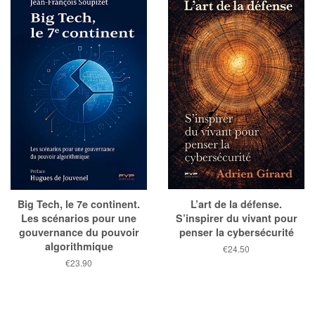
Big Tech, le 7e continent.
L’art de la défense.
Les scénarios pour une
S’inspirer du vivant pour
gouvernance du pouvoir
penser la cybersécurité
algorithmique
Prix
€24.50
public
Prix
€23.90
public