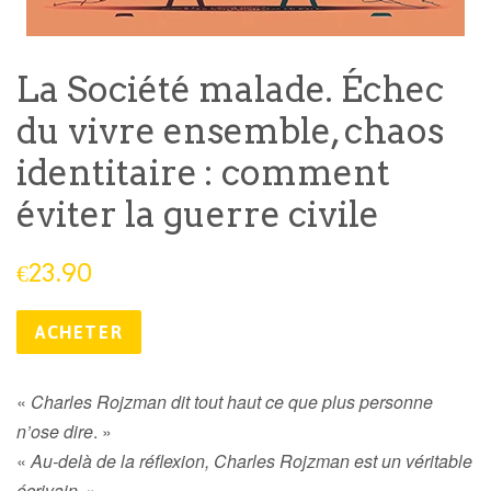
La Société malade. Échec
du vivre ensemble, chaos
identitaire : comment
éviter la guerre civile
Prix
€23.90
public
ACHETER
«
Charles Rojzman dit tout haut ce que plus personne
n’ose dire
. »
«
Au-delà de la réflexion, Charles Rojzman est un véritable
écrivain
. »