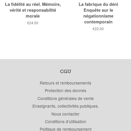
La fidélité au réel. Mémoire,
La fabrique du déni
vérité et responsabilité
Enquête sur le
morale
négationnisme
contemporain
Prix
€24.50
public
Prix
€22.00
public
CGU
Retours et remboursements
Protection des donnés
Conditions générales de vente
Enseignants, collectivités publiques.
Nous contacter
Conditions d'utilisation
Politique de remboursement