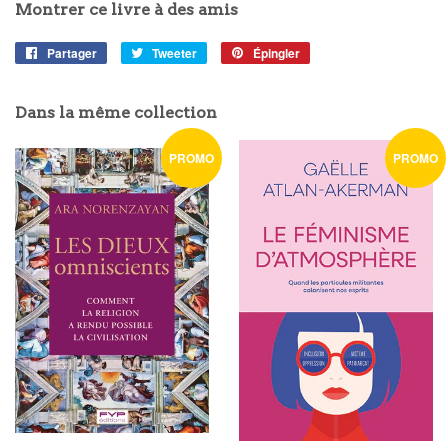
Montrer ce livre à des amis
Partager
Partager
Tweeter
Tweeter
Épingler
Épingler
sur
sur
sur
Facebook
Twitter
Pinterest
Dans la même collection
PROMO
PROMO