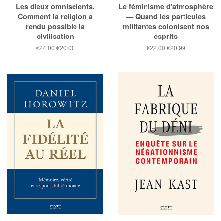
Les dieux omniscients.
Le féminisme d'atmosphère
Comment la religion a
— Quand les particules
rendu possible la
militantes colonisent nos
civilisation
esprits
Prix
€24.00
Prix
€20.00
Prix
€22.00
Prix
€20.99
public
réduit
public
réduit