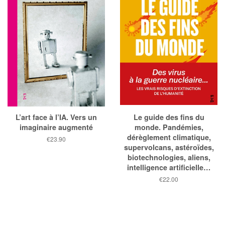
L’art face à l’IA. Vers un
Le guide des fins du
imaginaire augmenté
monde. Pandémies,
dérèglement climatique,
Prix
€23.90
supervolcans, astéroïdes,
public
biotechnologies, aliens,
intelligence artificielle…
Prix
€22.00
public