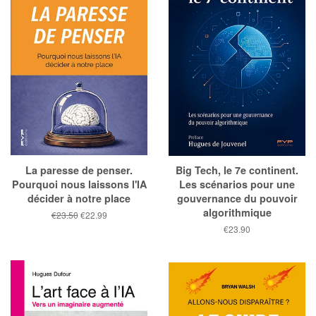
La paresse de penser.
Big Tech, le 7e continent.
Pourquoi nous laissons l'IA
Les scénarios pour une
décider à notre place
gouvernance du pouvoir
algorithmique
Prix
€23.50
Prix
€22.99
public
réduit
Prix
€23.90
public