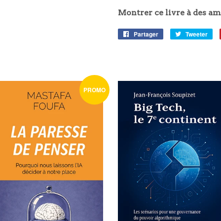
Montrer ce livre à des am
Partager
Partager
Tweeter
Tw
sur
sur
Facebook
Twi
PROMO