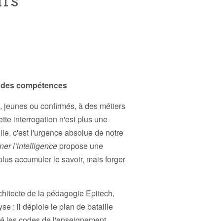
urs
e des compétences
, jeunes ou confirmés, à des métiers
tte interrogation n'est plus une
lle, c'est l'urgence absolue de notre
er l’intelligence
propose une
plus accumuler le savoir, mais forger
rchitecte de la pédagogie Epitech,
yse ; il déploie le plan de bataille
sé les codes de l'enseignement