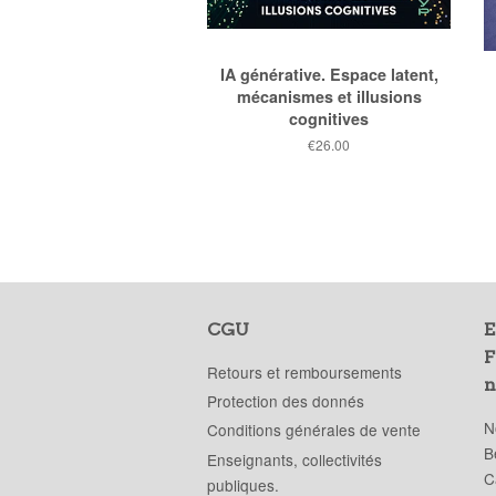
IA générative. Espace latent,
mécanismes et illusions
cognitives
Prix
€26.00
public
CGU
E
F
Retours et remboursements
n
Protection des donnés
N
Conditions générales de vente
B
Enseignants, collectivités
C
publiques.