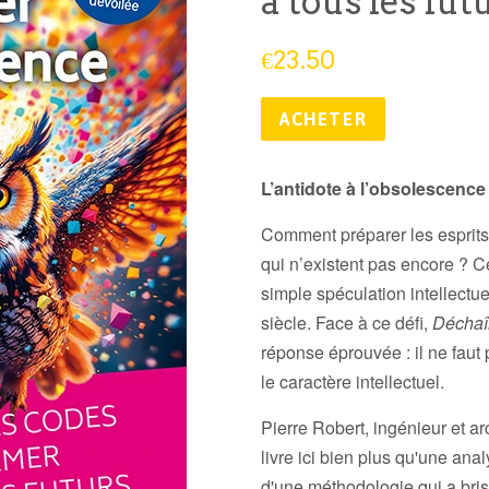
à tous les fut
Prix
€23.50
public
ACHETER
L’antidote à l’obsolescenc
Comment préparer les esprits
qui n’existent pas encore ? Ce
simple spéculation intellectue
siècle. Face à ce défi,
Déchaîn
réponse éprouvée : il ne faut 
le caractère intellectuel.
Pierre Robert, ingénieur et a
livre ici bien plus qu'une anal
d'une méthodologie qui a bri