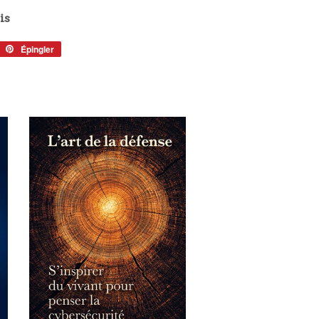
is
eeter
Épingler
Épingler
sur
tter
Pinterest