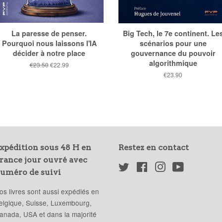
La paresse de penser.
Big Tech, le 7e continent. Le
Pourquoi nous laissons l'IA
scénarios pour une
décider à notre place
gouvernance du pouvoir
algorithmique
Prix
€23.50
Prix
€22.99
public
réduit
Prix
€23.90
public
xpédition sous 48 H en
Restez en contact
rance jour ouvré avec
Twitter
Facebook
Instagram
YouTube
uméro de suivi
os livres sont aussi expédiés en
elgique, Suisse, Luxembourg,
anada, USA et dans la majorité