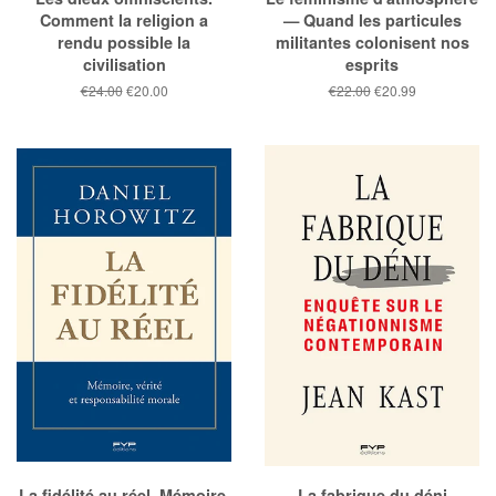
Comment la religion a
— Quand les particules
rendu possible la
militantes colonisent nos
civilisation
esprits
Prix
€24.00
Prix
€20.00
Prix
€22.00
Prix
€20.99
public
réduit
public
réduit
La fidélité au réel. Mémoire,
La fabrique du déni