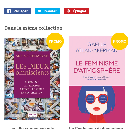
Partager
Partager
Tweeter
Tweeter
Épingler
Épingler
sur
sur
sur
Facebook
Twitter
Pinterest
Dans la même collection
PROMO
PROMO
Les dieux omniscients.
Le féminisme d'atmosphère