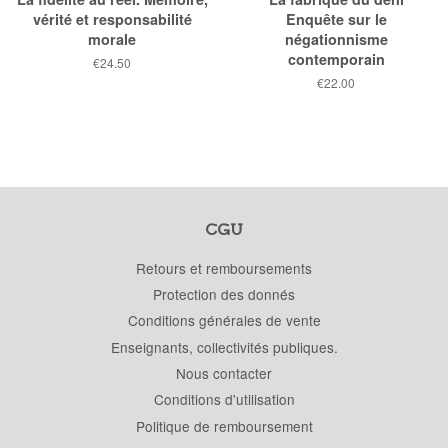
vérité et responsabilité
Enquête sur le
morale
négationnisme
contemporain
Prix
€24.50
public
Prix
€22.00
public
CGU
Retours et remboursements
Protection des donnés
Conditions générales de vente
Enseignants, collectivités publiques.
Nous contacter
Conditions d'utilisation
Politique de remboursement