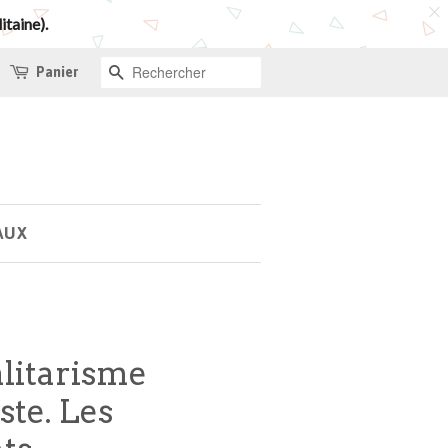
itaine).
Panier
RECHERCHE
AUX
alitarisme
te. Les