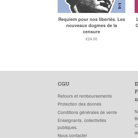
Requiem pour nos libertés. Les
nouveaux dogmes de la
Q
censure
Prix
€24.00
public
CGU
E
F
Retours et remboursements
n
Protection des donnés
N
Conditions générales de vente
B
Enseignants, collectivités
C
publiques.
d
Nous contacter