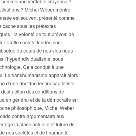
ler comme une véritable croyance ?
motivations ? Michel Weber montre
ensée est souvent présenté comme
se cache sous les prétextes
ues : la volonté de tout prévoir, de
ôler. Cette société fondée sur
e absolue du cours de nos vies nous
 l’hyperindividualisme, sous
technologie. Cela conduit à une
me. Le transhumanisme apparaît alors
e d’une doctrine technocapitaliste,
 destruction des conditions de
que en général et de la démocratie en
proche philosophique, Michel Weber
solide contre-argumentaire aux
rroge la place actuelle et future de
 de nos sociétés et de l’humanité.