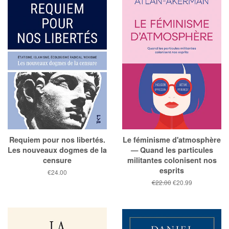
Requiem pour nos libertés.
Le féminisme d'atmosphère
Les nouveaux dogmes de la
— Quand les particules
censure
militantes colonisent nos
esprits
Prix
€24.00
public
Prix
€22.00
Prix
€20.99
public
réduit