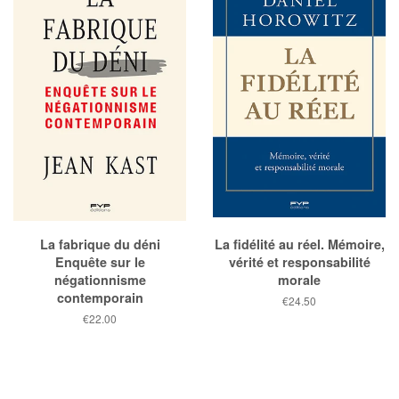
La fabrique du déni
La fidélité au réel. Mémoire,
Enquête sur le
vérité et responsabilité
négationnisme
morale
contemporain
Prix
€24.50
public
Prix
€22.00
public