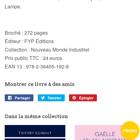
Lampe.
Broché :
272 pages
Éditeur :
FYP Éditions
Collection :
Nouveau Monde Industriel
Prix public TTC :
24 euros
EAN 13 :
978-2-36405-192-8
Montrer ce livre à des amis
Partager
Partager
Tweeter
Tweeter
Épingler
Épingler
sur
sur
sur
Facebook
Twitter
Pinterest
Dans la même collection
PROMO