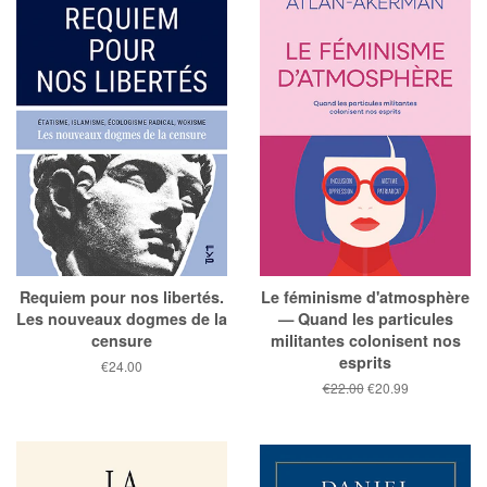
Requiem pour nos libertés.
Le féminisme d'atmosphère
Les nouveaux dogmes de la
— Quand les particules
censure
militantes colonisent nos
esprits
Prix
€24.00
public
Prix
€22.00
Prix
€20.99
public
réduit