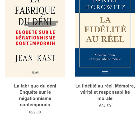
La fabrique du déni
La fidélité au réel. Mémoire,
Enquête sur le
vérité et responsabilité
négationnisme
morale
contemporain
Prix
€24.50
public
Prix
€22.00
public