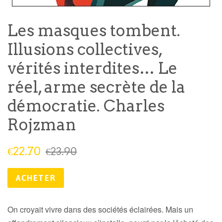
Les masques tombent.
Illusions collectives,
vérités interdites… Le
réel, arme secrète de la
démocratie. Charles
Rojzman
Prix
Prix
€22.70
€23.90
réduit
public
ACHETER
On croyait vivre dans des sociétés éclairées. Mais un