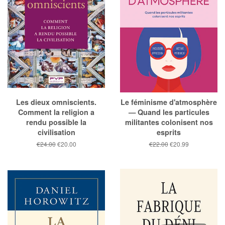
Les dieux omniscients.
Le féminisme d'atmosphère
Comment la religion a
— Quand les particules
rendu possible la
militantes colonisent nos
civilisation
esprits
Prix
€24.00
Prix
€20.00
Prix
€22.00
Prix
€20.99
public
réduit
public
réduit