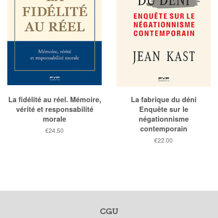
La fidélité au réel. Mémoire,
La fabrique du déni
vérité et responsabilité
Enquête sur le
morale
négationnisme
contemporain
Prix
€24.50
public
Prix
€22.00
public
CGU